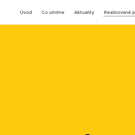
Úvod
Co umíme
Aktuality
Realizované p