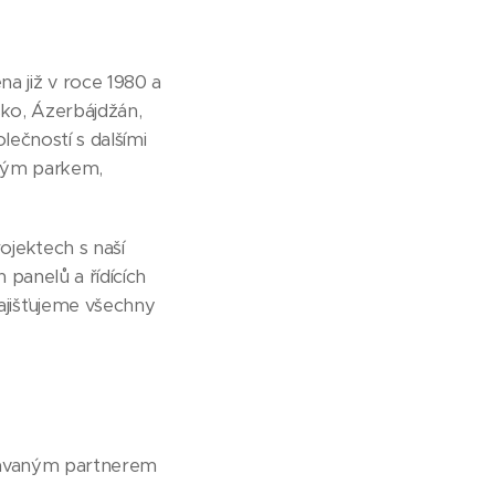
 již v roce 1980 a
sko, Ázerbájdžán,
lečností s dalšími
kým parkem,
ojektech s naší
panelů a řídících
ajišťujeme všechny
edávaným partnerem