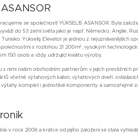
S ASANSOR
racujeme se společností YÜKSELIS ASANSOR. Byla založena
vyváží do 53 zemí světa jako je např. Německo, Anglie, Ru
, Tunisko. Yükseliş Elevator je jednou z nejuznávanějších spo
 společnostmi s rozlohou 21 200m², vysokým technologic
 150 osob a vždy udržující kvalitu výroby.
 nimi našim obchodním partnerům v jejich prestižních pr
ktů včetně výtahových kabin, výtahových dveří, ovládacích 
 výtahy komplet i jednotlivé komponenty a samozřejmě z
.
ronik
kla v roce 2006 a krátce od jejího založení se stala vyhl