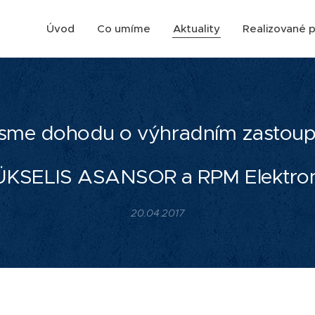
Úvod
Co umíme
Aktuality
Realizované p
 jsme dohodu o výhradním zastoup
ÜKSELIS ASANSOR a RPM Elektron
20.04.2017