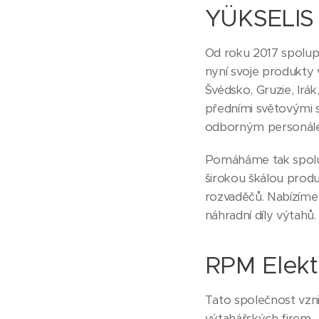
YÜKSELI
Od roku 2017 spolup
nyní svoje produkty 
Švédsko, Gruzie, Irák
předními světovými
odborným personálem
Pomáháme tak spolu s
širokou škálou produ
rozvaděčů. Nabízíme
náhradní díly výtahů
RPM Elekt
Tato společnost vzni
výtahářských firem.