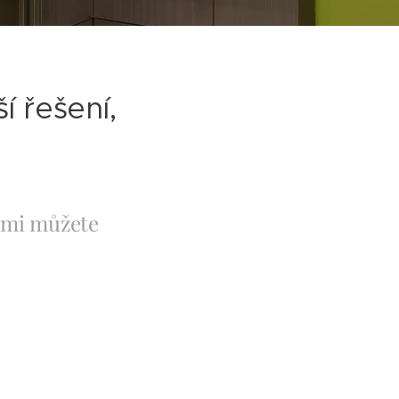
 řešení,
námi můžete