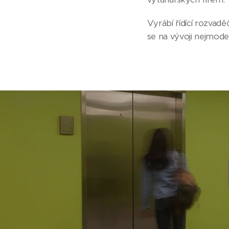
Vyrábí řídící rozvadě
se na vývoji nejmode