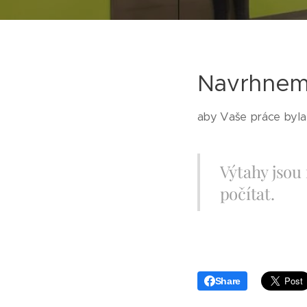
Navrhneme
aby Vaše práce byla 
Výtahy jsou 
počítat.
Share